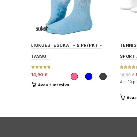
LIUKUESTESUKAT – 2 PR/PKT –
TENNIS
TASSUT
SPORT 
14,90
€
14,90
€
Alin 30 p
Tällä
Avaa tuotesivu
o
tuotteella
Avaa
on
useampi
muunnelma.
Voit
tehdä
valinnat