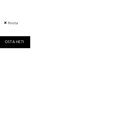
.
Poista
lomon - Expert kid-2 määrä
OSTA HETI
taan Euroopassa
issa
sä
 – Salomon – Expert kid-2
ukat.