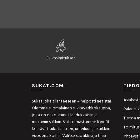
tuotteen
sivulla.
EU-toimitukset
SUKAT.COM
TIEDO
Asiakastil
Sukat joka tilanteeseen – helposti netistä!
Olemme suomalainen sukkaverkkokauppa,
Palautuk
joka on erikoistunut laadukkaisiin ja
Tietoa m
mukaviin sukkiin. Valikoimastamme löydät
Toimitu
kestävät sukat arkeen, urheiluun ja kaikkiin
vuodenaikoihin. Valitse suosikkisi ja tilaa
Yhteyst