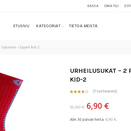
KASSA
OMA TILI
OST
ETUSIVU
KATEGORIAT
TIETOA MEISTÄ
– Salomon – Expert kid-2
URHEILUSUKAT – 2 
KID-2
(
1
tuotearvio)
Alkuperäine
Nykyi
6,90
€
16,90
€
hinta
hinta
Alin 30 päivän hinta:
6,90
€
.