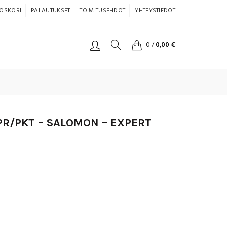
OSKORI
PALAUTUKSET
TOIMITUSEHDOT
YHTEYSTIEDOT
0
/
0,00
€
PR/PKT – SALOMON – EXPERT
n
nen