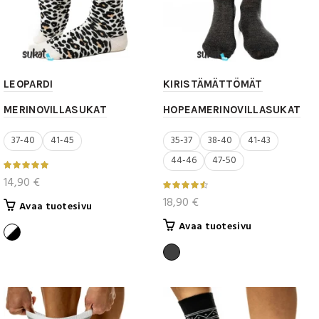
LEOPARDI
KIRISTÄMÄTTÖMÄT
MERINOVILLASUKAT
HOPEAMERINOVILLASUKAT
37-40
41-45
35-37
38-40
41-43
44-46
47-50
14,90
€
18,90
€
Tällä
Avaa tuotesivu
tuotteella
Tällä
Avaa tuotesivu
on
tuotteella
useampi
on
muunnelma.
useampi
Voit
muunnelma.
tehdä
Voit
valinnat