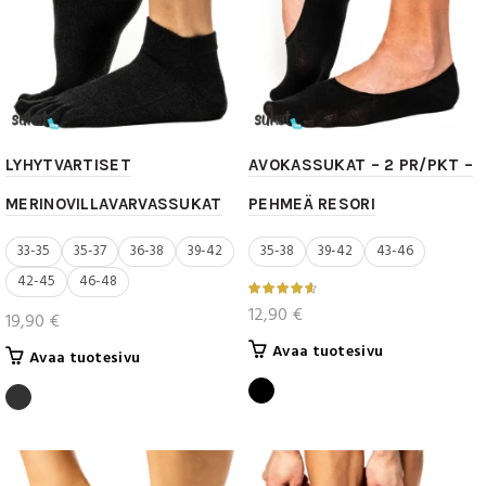
sivulla.
sivulla.
LYHYTVARTISET
AVOKASSUKAT – 2 PR/PKT –
MERINOVILLAVARVASSUKAT
PEHMEÄ RESORI
33-35
35-37
36-38
39-42
35-38
39-42
43-46
42-45
46-48
12,90
€
19,90
€
Tällä
Avaa tuotesivu
Tällä
Avaa tuotesivu
tuotteella
tuotteella
on
on
useampi
useampi
muunnelma.
muunnelma.
Voit
Voit