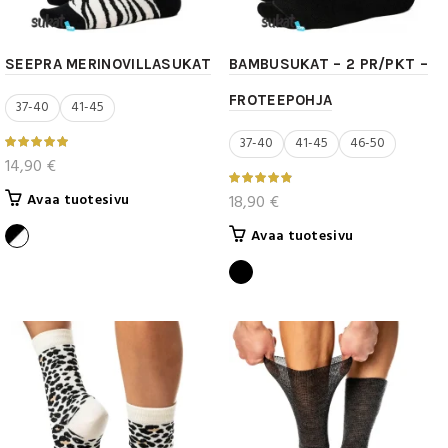
SEEPRA MERINOVILLASUKAT
BAMBUSUKAT – 2 PR/PKT –
FROTEEPOHJA
37-40
41-45
37-40
41-45
46-50
14,90
€
Tällä
Avaa tuotesivu
18,90
€
tuotteella
Tällä
Avaa tuotesivu
on
tuotteella
useampi
on
muunnelma.
useampi
Voit
muunnelma.
tehdä
Voit
valinnat
tehdä
tuotteen
valinnat
sivulla.
tuotteen
sivulla.