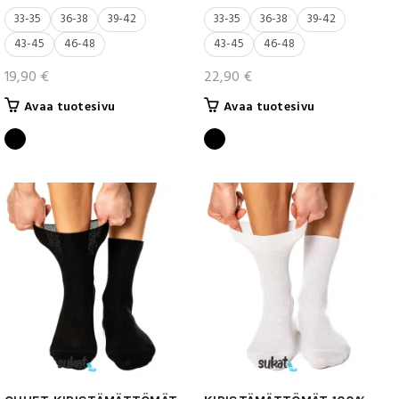
33-35
36-38
39-42
33-35
36-38
39-42
43-45
46-48
43-45
46-48
19,90
€
22,90
€
Tällä
Tällä
Avaa tuotesivu
Avaa tuotesivu
tuotteella
tuotteella
on
on
useampi
useampi
muunnelma.
muunnelma.
Voit
Voit
tehdä
tehdä
valinnat
valinnat
tuotteen
tuotteen
sivulla.
sivulla.