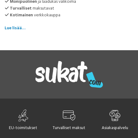
Monipuolinen
ja laadukas valikoima
Turvalliset
maksutavat
Kotimainen
verkkokauppa
Lue lisää…
Laadukkaat miesten sukat
jokaiseen tarpeeseen
Olipa tarpeesi hengittävät urheilusukat, lämpimät merinovillasukat tai
siistit juhlasukat, löydät meiltä oikean vaihtoehdon. Meiltä saat sukat
työpäiviin, rentoon vapaa-aikaan ja vaativiin olosuhteisiin.
Miesten sukkien materiaalit –
mukavuutta ja kestävyyttä
EU-toimitukset
Turvalliset maksut
Asiakaspalvelu
Bambu & merinovilla – luonnollinen ja hengittävä valinta