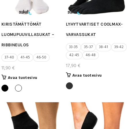
KIRISTÄMÄTTÖMÄT
LYHYTVARTISET COOLMAX-
LUOMUPUUVILLASUKAT –
VARVASSUKAT
RIBBINEULOS
33-35
35-37
38-41
39-42
42-45
46-48
37-40
41-45
46-50
17,90
€
11,90
€
Tällä
Avaa tuotesivu
Tällä
Avaa tuotesivu
tuotteella
tuotteella
on
on
useampi
useampi
muunnelma.
muunnelma.
Voit
Voit
tehdä
tehdä
valinnat
valinnat
tuotteen
tuotteen