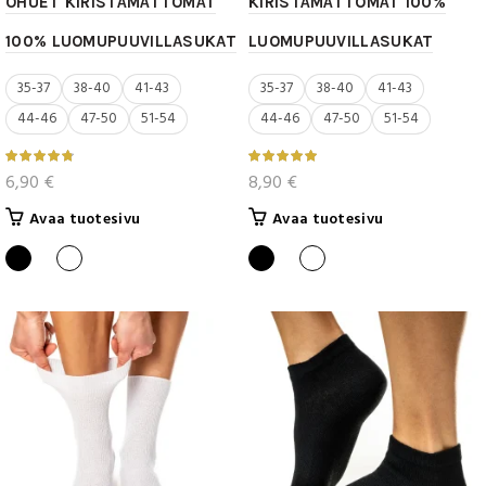
OHUET KIRISTÄMÄTTÖMÄT
KIRISTÄMÄTTÖMÄT 100%
100% LUOMUPUUVILLASUKAT
LUOMUPUUVILLASUKAT
35-37
38-40
41-43
35-37
38-40
41-43
44-46
47-50
51-54
44-46
47-50
51-54
6,90
€
8,90
€
Tällä
Tällä
Avaa tuotesivu
Avaa tuotesivu
tuotteella
tuotteella
on
on
useampi
useampi
muunnelma.
muunnelma.
Voit
Voit
tehdä
tehdä
valinnat
valinnat
tuotteen
tuotteen
sivulla.
sivulla.