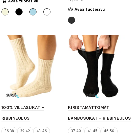
Tällä
Avaa tuotesivu
tuotteella
Tällä
Avaa tuotesivu
on
tuotteella
useampi
on
muunnelma.
useampi
Voit
muunnelma.
tehdä
Voit
valinnat
tehdä
tuotteen
valinnat
sivulla.
tuotteen
sivulla.
100% VILLASUKAT –
KIRISTÄMÄTTÖMÄT
RIBBINEULOS
BAMBUSUKAT – RIBBINEULOS
36-38
39-42
43-46
37-40
41-45
46-50