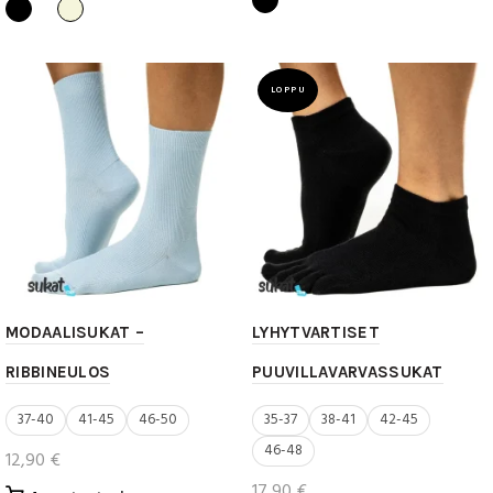
on
on
useampi
useampi
muunnelma.
muunnelma.
Voit
Voit
LOPPU
tehdä
tehdä
valinnat
valinnat
tuotteen
tuotteen
sivulla.
sivulla.
MODAALISUKAT –
LYHYTVARTISET
RIBBINEULOS
PUUVILLAVARVASSUKAT
37-40
41-45
46-50
35-37
38-41
42-45
46-48
12,90
€
17,90
€