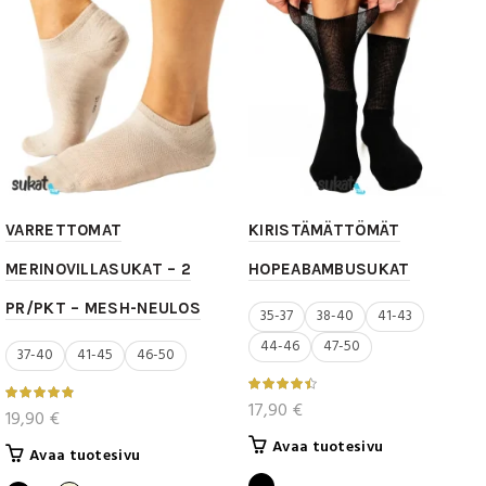
tehdä
tehdä
valinnat
valinnat
tuotteen
tuotteen
sivulla.
sivulla.
VARRETTOMAT
KIRISTÄMÄTTÖMÄT
MERINOVILLASUKAT – 2
HOPEABAMBUSUKAT
PR/PKT – MESH-NEULOS
35-37
38-40
41-43
44-46
47-50
37-40
41-45
46-50
17,90
€
19,90
€
Tällä
Avaa tuotesivu
Tällä
Avaa tuotesivu
tuotteella
tuotteella