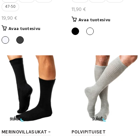
47-50
11,90
€
19,90
€
Tällä
Avaa tuotesivu
tuotteella
Tällä
Avaa tuotesivu
on
tuotteella
useampi
on
muunnelma.
useampi
Voit
muunnelma.
tehdä
Voit
valinnat
tehdä
tuotteen
valinnat
sivulla.
tuotteen
sivulla.
MERINOVILLASUKAT –
POLVIPITUISET