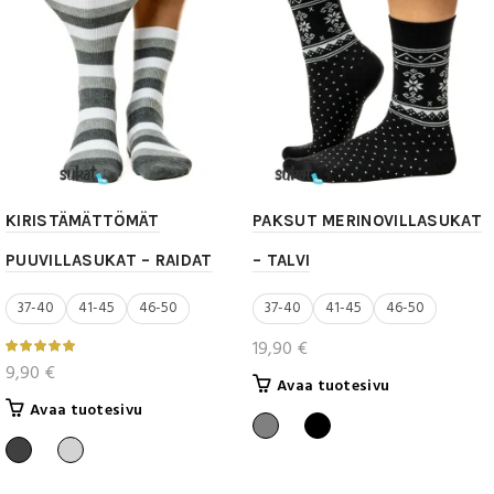
tehdä
tuotteen
valinnat
sivulla.
tuotteen
sivulla.
KIRISTÄMÄTTÖMÄT
PAKSUT MERINOVILLASUKAT
PUUVILLASUKAT – RAIDAT
– TALVI
37-40
41-45
46-50
37-40
41-45
46-50
19,90
€
9,90
€
Tällä
Avaa tuotesivu
Tällä
tuotteella
Avaa tuotesivu
tuotteella
on
on
useampi
useampi
muunnelma.