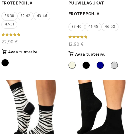
FROTEEPOHJA
PUUVILLASUKAT –
FROTEEPOHJA
36-38
39-42
43-46
47-51
37-40
41-45
46-50
22,90
€
12,90
€
Tällä
Avaa tuotesivu
Tällä
Avaa tuotesivu
tuotteella
tuotteella
on
on
useampi
useampi
muunnelma.
muunnelma.
Voit
Voit
tehdä
tehdä
valinnat
valinnat
tuotteen
tuotteen
sivulla.
sivulla.