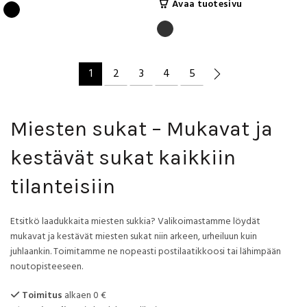
Tällä
Avaa tuotesivu
on
tuotteella
useampi
on
muunnelma.
useampi
Voit
muunnelma.
1
2
3
4
5
tehdä
Voit
valinnat
tehdä
tuotteen
valinnat
sivulla.
Miesten sukat – Mukavat ja
tuotteen
sivulla.
kestävät sukat kaikkiin
tilanteisiin
Etsitkö laadukkaita miesten sukkia? Valikoimastamme löydät
mukavat ja kestävät miesten sukat niin arkeen, urheiluun kuin
juhlaankin. Toimitamme ne nopeasti postilaatikkoosi tai lähimpään
noutopisteeseen.
Toimitus
alkaen 0 €