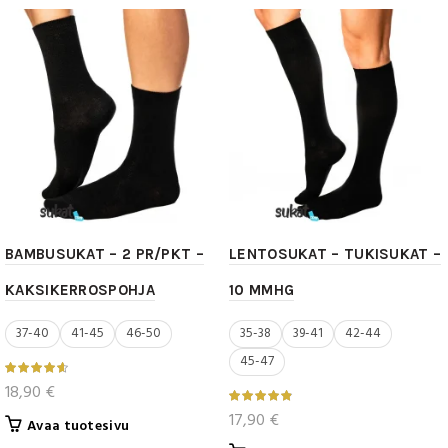
muunnelma.
Voit
Voit
tehdä
tehdä
valinnat
valinnat
tuotteen
tuotteen
sivulla.
sivulla.
BAMBUSUKAT – 2 PR/PKT –
LENTOSUKAT – TUKISUKAT –
KAKSIKERROSPOHJA
10 MMHG
37-40
41-45
46-50
35-38
39-41
42-44
45-47
18,90
€
17,90
€
Tällä
Avaa tuotesivu
tuotteella