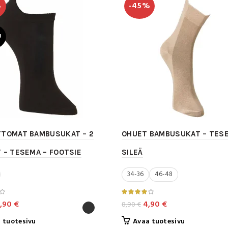
%
-45%
valinnat
tehdä
tuotteen
valinnat
sivulla.
tuotteen
U
sivulla.
TTOMAT BAMBUSUKAT – 2
OHUET BAMBUSUKAT – TESE
 – TESEMA – FOOTSIE
SILEÄ
34-36
46-48
lkuperäinen
Nykyinen
Alkuperäinen
Nykyinen
,90
€
4,90
€
8,90
€
inta
hinta
hinta
hinta
Tällä
Tällä
 tuotesivu
Avaa tuotesivu