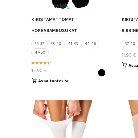
KIRISTÄMÄTTÖMÄT
KIRIS
HOPEABAMBUSUKAT
RIBBIN
35-37
38-40
41-43
44-46
37-40
47-50
11,90
€
Avaa
17,90
€
Tällä
Avaa tuotesivu
tuotteella
on
useampi
muunnelma.
Voit
tehdä
valinnat
tuotteen