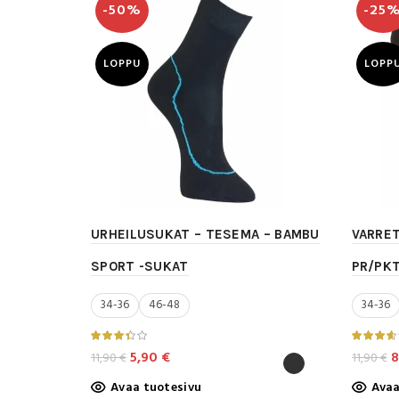
-50%
-25
Voit
tehdä
valinnat
LOPPU
LOPP
tuotteen
sivulla.
URHEILUSUKAT – TESEMA – BAMBU
VARRE
SPORT -SUKAT
PR/PKT
34-36
46-48
34-36
Alkuperäinen
Nykyinen
A
5,90
€
8
11,90
€
11,90
€
hinta
hinta
h
Tällä
Avaa tuotesivu
Avaa