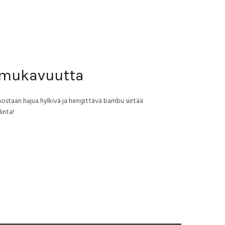
a mukavuutta
nostaan hajua hylkivä ja hengittävä bambu siirtää
inta!