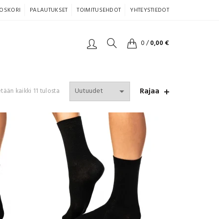
OSKORI
PALAUTUKSET
TOIMITUSEHDOT
YHTEYSTIEDOT
0
/
0,00
€
Rajaa
Sorted
tään kaikki 11 tulosta
by
latest