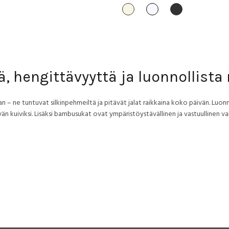
i:
on:
oli:
on:
tuotteella
tuotteella
1,90 €.
8,90 €.
8,90 €.
4,90 €.
on
on
useampi
useampi
muunnelma.
muunnelma.
Voit
Voit
tehdä
tehdä
valinnat
valinnat
 hengittävyyttä ja luonnollist
tuotteen
tuotteen
sivulla.
sivulla.
 – ne tuntuvat silkinpehmeiltä ja pitävät jalat raikkaina koko päivän. Luon
än kuiviksi. Lisäksi bambusukat ovat ympäristöystävällinen ja vastuullinen val
t?