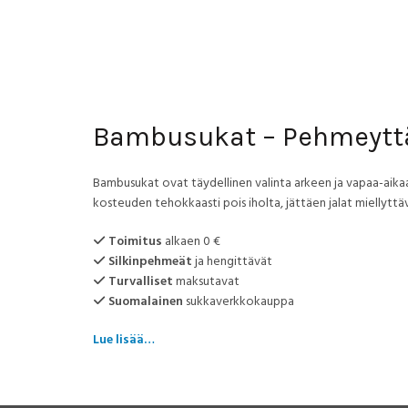
oli:
on:
ol
tuotteella
11,90 €.
5,90 €.
1
on
useampi
muunnelma.
Voit
tehdä
valinnat
Bambusukat – Pehmeyttä,
tuotteen
sivulla.
Bambusukat ovat täydellinen valinta arkeen ja vapaa-aikaan
kosteuden tehokkaasti pois iholta, jättäen jalat miellyttäv
Toimitus
alkaen 0 €
Silkinpehmeät
ja hengittävät
Turvalliset
maksutavat
Suomalainen
sukkaverkkokauppa
Lue lisää…
Miksi valita bambusuka