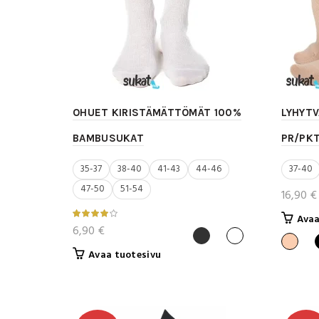
sivulla.
OHUET KIRISTÄMÄTTÖMÄT 100%
LYHYTV
BAMBUSUKAT
PR/PKT
35-37
38-40
41-43
44-46
37-40
47-50
51-54
16,90
€
Avaa
6,90
€
Tällä
Avaa tuotesivu
tuotteella
on
useampi
muunnelma.