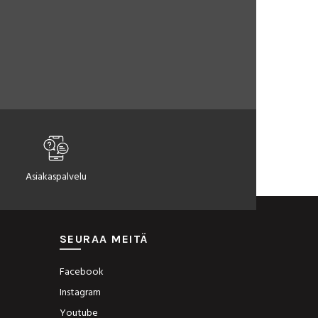
hmeiltä ihoa vasten ja hengittävät tehokkaasti, pitäen
 uusiutuu itsestään ilman uudelleen istutusta.
Asiakaspalvelu
SEURAA MEITÄ
. Valikoimastamme löydät kevyet varrettomat sukat sekä
Facebook
Instagram
Youtube