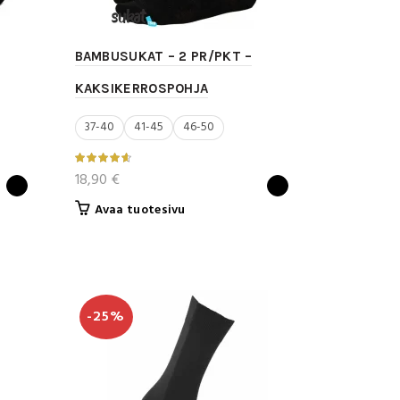
BAMBUSUKAT – 2 PR/PKT –
KAKSIKERROSPOHJA
37-40
41-45
46-50
18,90
€
Tällä
Avaa tuotesivu
tuotteella
on
useampi
muunnelma.
Voit
-25%
tehdä
valinnat
tuotteen
sivulla.