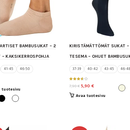
ARTISET BAMBUSUKAT – 2
KIRISTÄMÄTTÖMÄT SUKAT –
 – KAKSIKERROSPOHJA
TESEMA – OHUET BAMBUSU
41-45
46-50
37-39
40-42
43-45
46-4
Alkuperäinen
Nykyinen
5,90
€
7,90
€
Tällä
 tuotesivu
hinta
hinta
tuotteella
Tällä
Avaa tuotesivu
oli:
on:
on
tuotteella
7,90 €.
5,90 €.
useampi
on
muunnelma.
useampi
Voit
muunnelma.
tehdä
Voit