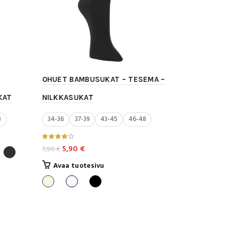
OHUET BAMBUSUKAT – TESEMA –
KAT
NILKKASUKAT
8
34-36
37-39
43-45
46-48
Alkuperäinen
Nykyinen
5,90
€
7,90
€
hinta
hinta
Tällä
Avaa tuotesivu
oli:
on:
tuotteella
7,90 €.
5,90 €.
on
useampi
muunnelma.
Voit