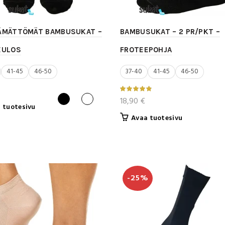
TÄMÄTTÖMÄT BAMBUSUKAT –
BAMBUSUKAT – 2 PR/PKT –
EULOS
FROTEEPOHJA
41-45
46-50
37-40
41-45
46-50
18,90
€
Tällä
 tuotesivu
tuotteella
Tällä
Avaa tuotesivu
on
tuotteella
useampi
on
muunnelma.
useampi
Voit
muunnelma.
tehdä
Voit
-25%
valinnat
tehdä
tuotteen
valinnat
sivulla.
tuotteen
sivulla.