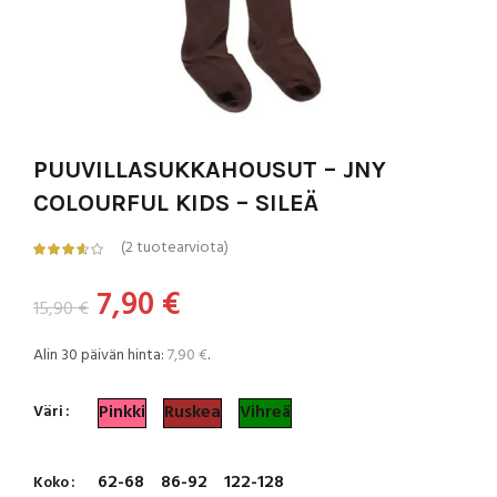
PUUVILLASUKKAHOUSUT – JNY
COLOURFUL KIDS – SILEÄ
(
2
tuotearviota)
Alkuperäinen
Nykyinen
7,90
€
15,90
€
hinta
hinta
Alin 30 päivän hinta:
7,90
€
.
oli:
on:
Pinkki
Ruskea
Vihreä
Väri
15,90 €.
7,90 €.
62-68
86-92
122-128
Koko