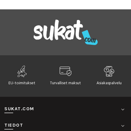
Voit
muunnelma.
tehdä
Voit
valinnat
tehdä
tuotteen
valinnat
sivulla.
tuotteen
sivulla.
EU-toimitukset
Turvalliset maksut
Asiakaspalvelu
SUKAT.COM
TIEDOT