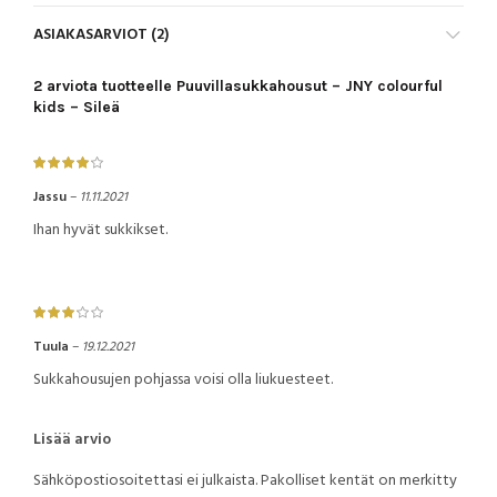
ASIAKASARVIOT (2)
2 arviota tuotteelle
Puuvillasukkahousut – JNY colourful
kids – Sileä
Jassu
–
11.11.2021
Ihan hyvät sukkikset.
Tuula
–
19.12.2021
Sukkahousujen pohjassa voisi olla liukuesteet.
Lisää arvio
Sähköpostiosoitettasi ei julkaista.
Pakolliset kentät on merkitty