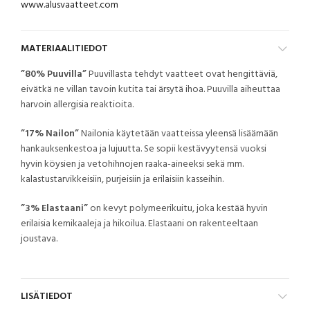
www.alusvaatteet.com
MATERIAALITIEDOT
”80% Puuvilla”
Puuvillasta tehdyt vaatteet ovat hengittäviä,
eivätkä ne villan tavoin kutita tai ärsytä ihoa. Puuvilla aiheuttaa
harvoin allergisia reaktioita.
”17% Nailon”
Nailonia käytetään vaatteissa yleensä lisäämään
hankauksenkestoa ja lujuutta. Se sopii kestävyytensä vuoksi
hyvin köysien ja vetohihnojen raaka-aineeksi sekä mm.
kalastustarvikkeisiin, purjeisiin ja erilaisiin kasseihin.
”3% Elastaani”
on kevyt polymeerikuitu, joka kestää hyvin
erilaisia kemikaaleja ja hikoilua. Elastaani on rakenteeltaan
joustava.
LISÄTIEDOT