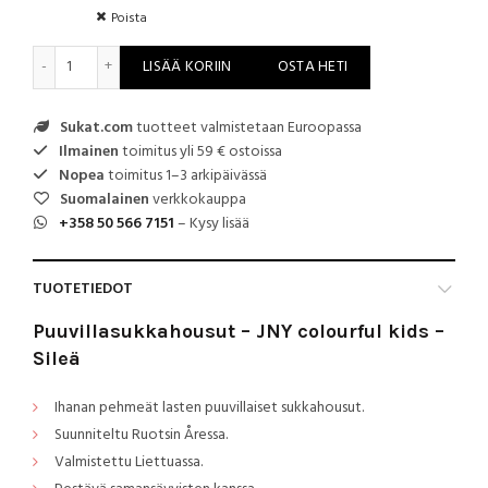
Poista
Puuvillasukkahousut - JNY colourful kids - Sileä määrä
LISÄÄ KORIIN
OSTA HETI
Sukat.com
tuotteet valmistetaan Euroopassa
Ilmainen
toimitus yli 59 € ostoissa
Nopea
toimitus 1–3 arkipäivässä
Suomalainen
verkkokauppa
+358 50 566 7151
– Kysy lisää
TUOTETIEDOT
Puuvillasukkahousut – JNY colourful kids –
Sileä
Ihanan pehmeät lasten puuvillaiset sukkahousut.
Suunniteltu Ruotsin Åressa.
Valmistettu Liettuassa.