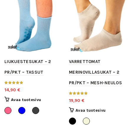
LIUKUESTESUKAT – 2
VARRETTOMAT
PR/PKT – TASSUT
MERINOVILLASUKAT – 2
PR/PKT – MESH-NEULOS
14,90
€
Tällä
Avaa tuotesivu
19,90
€
tuotteella
Tällä
Avaa tuotesivu
on
tuotteella
useampi
on
muunnelma.
useampi