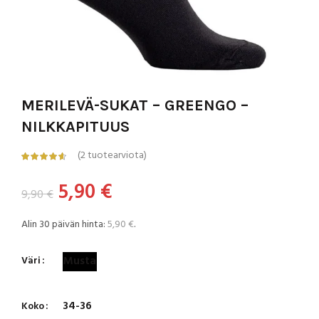
MERILEVÄ-SUKAT – GREENGO –
NILKKAPITUUS
(
2
tuotearviota)
Alkuperäinen
Nykyinen
5,90
€
9,90
€
hinta
hinta
Alin 30 päivän hinta:
5,90
€
.
oli:
on:
Musta
Väri
9,90 €.
5,90 €.
34-36
Koko