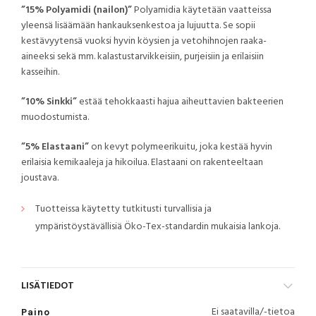
”15% Polyamidi (nailon)”
Polyamidia käytetään vaatteissa
yleensä lisäämään hankauksenkestoa ja lujuutta. Se sopii
kestävyytensä vuoksi hyvin köysien ja vetohihnojen raaka-
aineeksi sekä mm. kalastustarvikkeisiin, purjeisiin ja erilaisiin
kasseihin.
”10% Sinkki”
estää tehokkaasti hajua aiheuttavien bakteerien
muodostumista.
”5% Elastaani”
on kevyt polymeerikuitu, joka kestää hyvin
erilaisia kemikaaleja ja hikoilua. Elastaani on rakenteeltaan
joustava.
Tuotteissa käytetty tutkitusti turvallisia ja
ympäristöystävällisiä Öko-Tex-standardin mukaisia lankoja.
LISÄTIEDOT
Ei saatavilla/-tietoa
Paino