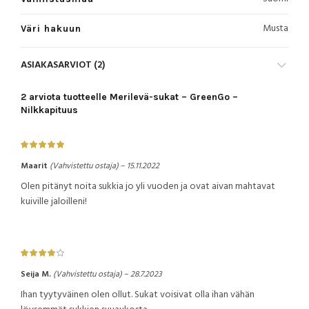
Musta
Väri hakuun
ASIAKASARVIOT (2)
2 arviota tuotteelle
Merilevä-sukat – GreenGo –
Nilkkapituus
Maarit
(Vahvistettu ostaja)
–
15.11.2022
Olen pitänyt noita sukkia jo yli vuoden ja ovat aivan mahtavat
kuiville jaloilleni!
Seija M.
(Vahvistettu ostaja)
–
28.7.2023
Ihan tyytyväinen olen ollut. Sukat voisivat olla ihan vähän