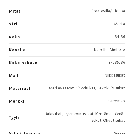
Ei saatavilla/-tietoa
Mitat
Musta
Väri
34-36
Koko
Naiselle, Miehelle
Kenelle
34, 35, 36
Koko hakuun
Nilkkasukat
Malli
Merileväsukat, Sinkkisukat, Tekokuitusukat
Materiaali
GreenGo
Merkki
Arkisukat, Hyvinvointisukat, Kiristämättömät
Tyyli
sukat, Ohuet sukat
Suomi
Valmistusmaa