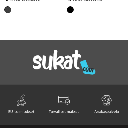
tuotteella
tuotteella
on
on
useampi
useampi
muunnelma.
muunnelma.
Voit
Voit
tehdä
tehdä
valinnat
valinnat
tuotteen
tuotteen
sivulla.
sivulla.
EU-toimitukset
Turvalliset maksut
Asiakaspalvelu