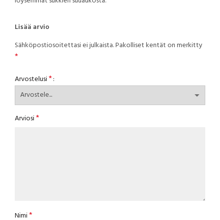
löysemmät sukkien suuaukosta.
Lisää arvio
Sähköpostiosoitettasi ei julkaista.
Pakolliset kentät on merkitty
*
*
Arvostelusi
*
Arviosi
*
Nimi