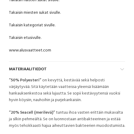
Takaisin naisten sukat sivulle.
Takaisin miesten sukat sivulle.
Takaisin kategoriat sivulle.
Takaisin etusivulle.
www.alusvaatteet.com
MATERIAALITIEDOT
”50% Polyesteri”
on kevyttä, kestävää sekä helposti
värjäytyvää. Sitä käytetään vaatteissa yleensä lisäämään
hankauksenkestoa sekä lujuutta. Se sopii kestävyytensä vuoksi
hyvin köysiin, nauhoihin ja purjekankaisiin.
”20% Seacell (merilevä)”
tuntuu ihoa vasten erittäin mukavalta
ja silkin pehmeältä. Se on luonnostaan antibakteerinen ja estää
myös tehokkaasti hajua aiheuttavien bakteerien muodostumista.