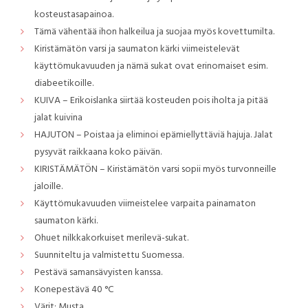
kosteustasapainoa.
Tämä vähentää ihon halkeilua ja suojaa myös kovettumilta.
Kiristämätön varsi ja saumaton kärki viimeistelevät
käyttömukavuuden ja nämä sukat ovat erinomaiset esim.
diabeetikoille.
KUIVA – Erikoislanka siirtää kosteuden pois iholta ja pitää
jalat kuivina
HAJUTON – Poistaa ja eliminoi epämiellyttäviä hajuja. Jalat
pysyvät raikkaana koko päivän.
KIRISTÄMÄTÖN – Kiristämätön varsi sopii myös turvonneille
jaloille.
Käyttömukavuuden viimeistelee varpaita painamaton
saumaton kärki.
Ohuet nilkkakorkuiset merilevä-sukat.
Suunniteltu ja valmistettu Suomessa.
Pestävä samansävyisten kanssa.
Konepestävä 40 °C
Värit: Musta