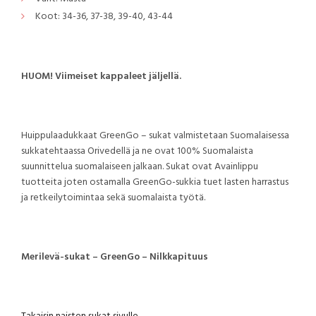
Koot: 34-36, 37-38, 39-40, 43-44
HUOM! Viimeiset kappaleet jäljellä.
Huippulaadukkaat GreenGo – sukat valmistetaan Suomalaisessa
sukkatehtaassa Orivedellä ja ne ovat 100% Suomalaista
suunnittelua suomalaiseen jalkaan. Sukat ovat Avainlippu
tuotteita joten ostamalla GreenGo-sukkia tuet lasten harrastus
ja retkeilytoimintaa sekä suomalaista työtä.
Merilevä-sukat – GreenGo – Nilkkapituus