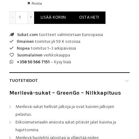
Poista
Merilevä-sukat - GreenGo - Nilkkapituus määrä
LISÄÄ KORIIN
OSTA HETI
Sukat.com
tuotteet valmistetaan Euroopassa
Ilmainen
toimitus yli 59 € ostoissa
Nopea
toimitus 1–3 arkipäivässä
Suomalainen
verkkokauppa
+358 50 566 7151
– Kysy lisää
TUOTETIEDOT
Merilevä-sukat – GreenGo – Nilkkapituus
Merilevä-sukat hellivät jalkoja ja ovat kuivien jalkojen
pelastus.
Erikoismateriaalin ansiosta sukat pitävät jalat kuivina ja
hajuttomina.
Merilevä huolehtii jaloistasi ja ylläpitää niiden