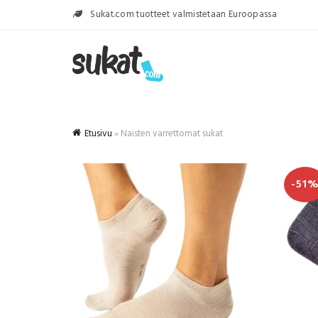
Sukat.com tuotteet valmistetaan Euroopassa
Etusivu
»
Naisten varrettomat sukat
-51