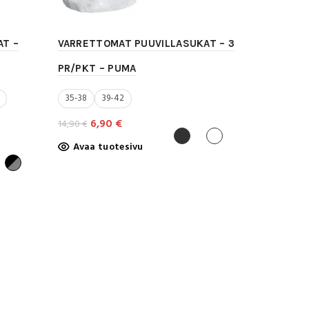
T –
VARRETTOMAT PUUVILLASUKAT – 3
PR/PKT – PUMA
35-38
39-42
Alkuperäinen
Nykyinen
6,90
€
14,90
€
hinta
hinta
Tällä
Avaa tuotesivu
oli:
on:
tuotteella
14,90 €.
6,90 €.
on
useampi
muunnelma.
Voit
tehdä
valinnat
tuotteen
sivulla.