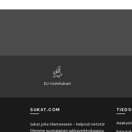
Voit
tehdä
valinnat
tuotteen
sivulla.
EU-toimitukset
SUKAT.COM
TIEDO
Asiakastil
Sukat joka tilanteeseen – helposti netistä!
Olemme suomalainen sukkaverkkokauppa,
Palautuk