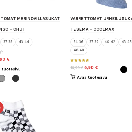
TTOMAT MERINOVILLASUKAT
VARRETTOMAT URHEILUSUKA
NGO – OHUT
TESEMA – COOLMAX
37-38
43-44
34-36
37-39
40-42
43-45
46-48
kuperäinen
Nykyinen
,90
€
nta
hinta
Alkuperäinen
Nykyinen
6,90
€
10,90
€
Tällä
 tuotesivu
:
on:
hinta
hinta
tuotteella
Tällä
Avaa tuotesivu
90 €.
3,90 €.
oli:
on:
on
tuotteella
useampi
10,90 €.
6,90 €.
on
muunnelma.
useampi
Voit
muunnelma.
%
tehdä
Voit
valinnat
tehdä
tuotteen
valinnat
sivulla.
tuotteen