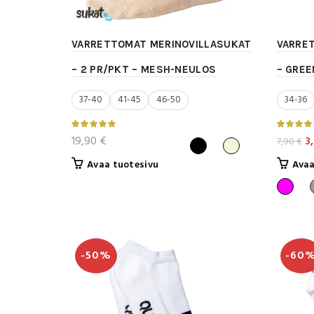
VARRETTOMAT MERINOVILLASUKAT
VARRE
– 2 PR/PKT – MESH-NEULOS
– GREE
37-40
41-45
46-50
34-36
Al
19,90
€
3
7,90
€
hi
Tällä
Avaa tuotesivu
Avaa
oli
tuotteella
7,
on
useampi
muunnelma.
Voit
-50%
-60
tehdä
valinnat
tuotteen
sivulla.