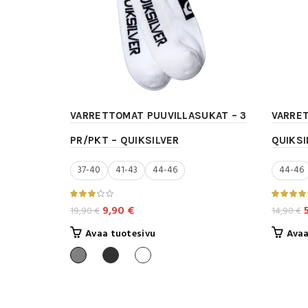
VARRETTOMAT PUUVILLASUKAT – 3
VARRE
PR/PKT – QUIKSILVER
QUIKSI
37-40
41-43
44-46
44-46
Alkuperäinen
Nykyinen
A
9,90
€
19,90
€
14,90
€
hinta
hinta
h
Tällä
Avaa tuotesivu
Avaa
oli:
on:
o
tuotteella
19,90 €.
9,90 €.
1
on
useampi
muunnelma.