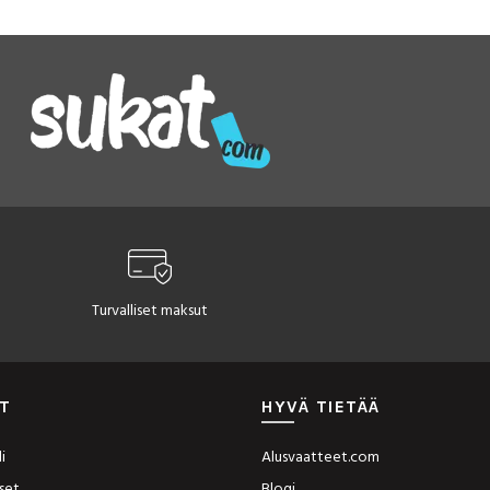
Voit
tehdä
valinnat
tuotteen
sivulla.
Turvalliset maksut
T
HYVÄ TIETÄÄ
i
Alusvaatteet.com
set
Blogi