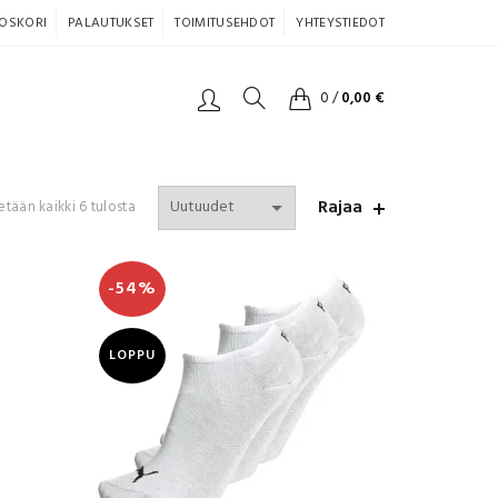
OSKORI
PALAUTUKSET
TOIMITUSEHDOT
YHTEYSTIEDOT
0
/
0,00
€
Rajaa
Sorted
etään kaikki 6 tulosta
by
latest
-54%
LOPPU